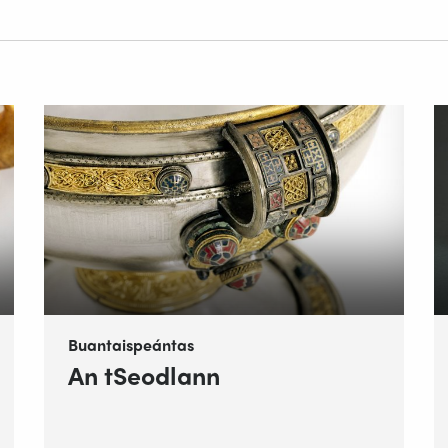
Buantaispeántas
An tSeodlann