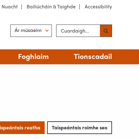
Nuacht
Bailiúcháin & Taighde
Accessibility
Cuardaigh suíomh
Hint
Ár músaeim
Foghlaim
Tionscadail
ispeántais reatha
Taispeántais roimhe seo