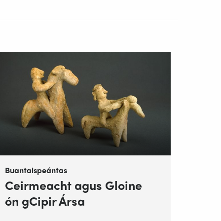
Buantaispeántas
Ceirmeacht agus Gloine
ón gCipir Ársa