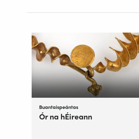
Buantaispeántas
Ór na hÉireann