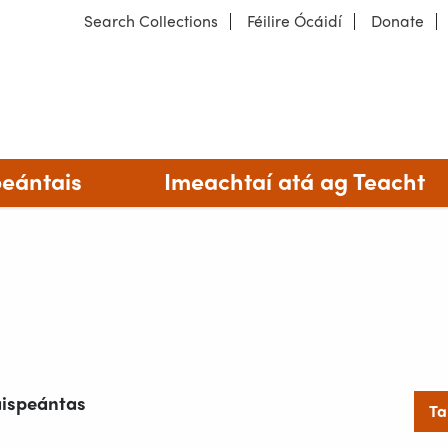
Search Collections
Féilire Ócáidí
Donate
íocht
Ár músaeim
peántais
Imeachtaí atá ag Teacht
aispeántas
Ta