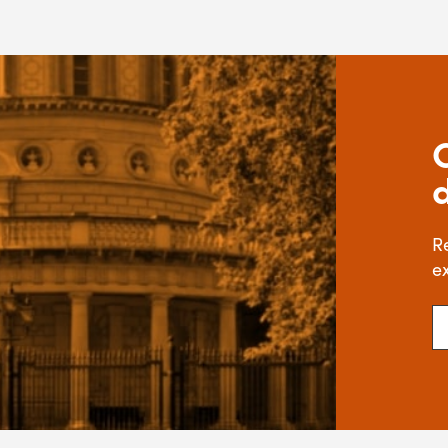
R
ex
Cu