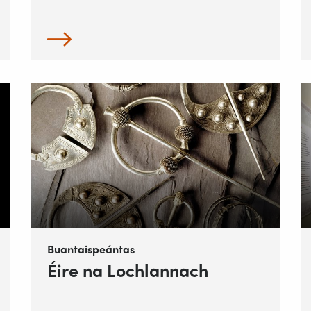
Buantaispeántas
Éire na Lochlannach