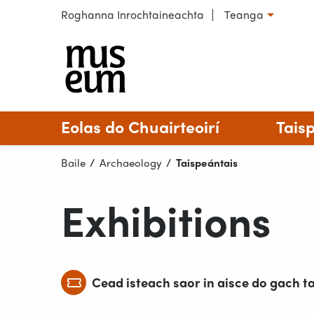
Scipeáil chuig ábhar
Roghanna Inrochtaineachta
Teanga
Roghnaigh teanga
Seandála
Eolas do Chuairteoirí
Tais
Baile
Archaeology
Reatha:
Taispeántais
Exhibitions
Cead isteach saor in aisce do gach t