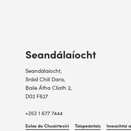
Seandálaíocht
Seandálaíocht,
Sráid Chill Dara,
Baile Átha Cliath 2,
D02 F627
+353 1 677 7444
Eolas do Chuairteoirí
Taispeántais
Imeachtaí a