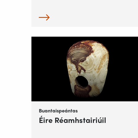
Buantaispeántas
Éire Réamhstairiúil