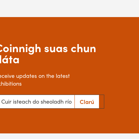
Coinnigh suas chun
dáta
eceive updates on the latest
hibitions
ir isteach do sheoladh ríomhphoist
Clarú