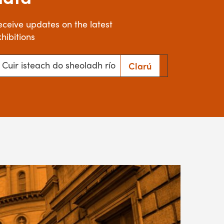
eceive updates on the latest
hibitions
ir isteach do sheoladh ríomhphoist
Clarú