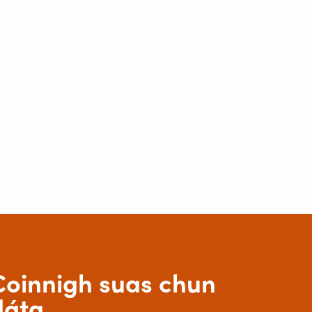
Coinnigh suas chun
dáta