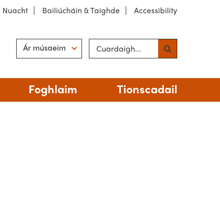
Nuacht
Bailiúcháin & Taighde
Accessibility
Cuardaigh suíomh
Hint
Ár músaeim
Foghlaim
Tionscadail