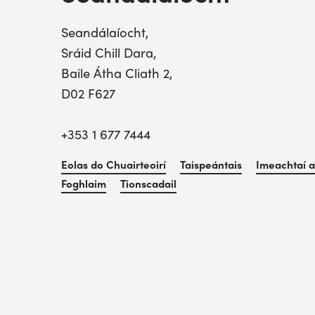
Seandálaíocht,
Sráid Chill Dara,
Baile Átha Cliath 2,
D02 F627
+353 1 677 7444
Eolas do Chuairteoirí
Taispeántais
Imeachtaí a
Foghlaim
Tionscadail