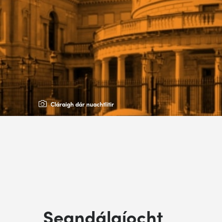
Cláraigh dár nuachtlitir
Seandálaíocht