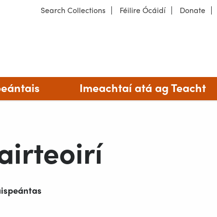
Search Collections
Féilire Ócáidí
Donate
íocht
Ár músaeim
peántais
Imeachtaí atá ag Teacht
irteoirí
aispeántas