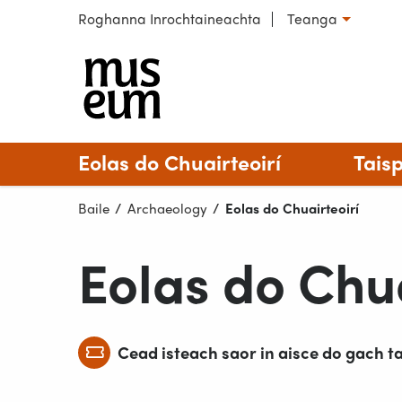
Scipeáil chuig ábhar
Roghanna Inrochtaineachta
Teanga
Roghnaigh teanga
Seandála
Eolas do Chuairteoirí
Tais
Baile
Archaeology
Reatha:
Eolas do Chuairteoirí
Eolas do Chua
Cead isteach saor in aisce do gach t