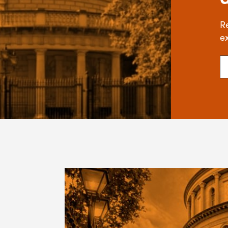
R
ex
Cu