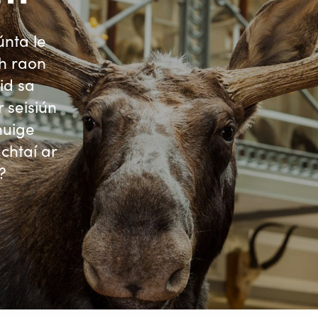
nta le
h raon
id sa
 seisiún
chuige
chtaí ar
?