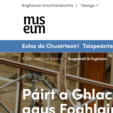
Scipeáil chuig ábhar
Roghanna Inrochtaineachta
Teanga
Roghnaigh teanga
Stair an 
Eolas do Chuairteoirí
Taispeánta
Baile
Natural History
Reatha:
Teagmháil & Foghlaim
Páirt a Ghla
agus Foghla