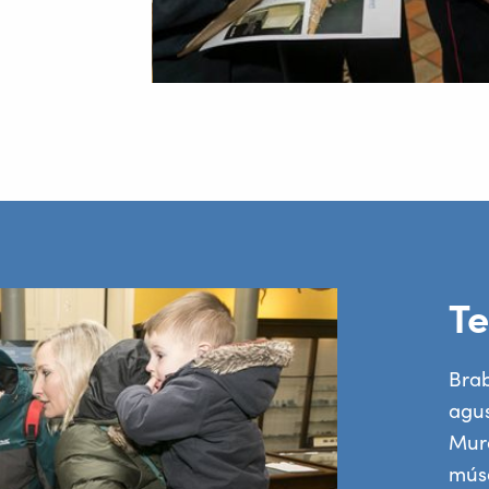
Te
Brab
agus
Mura
músa