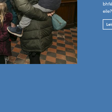
bhfé
eile?
Le