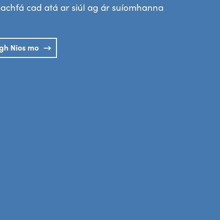
achfá cad atá ar siúl ag ár suíomhanna
igh Nios mo