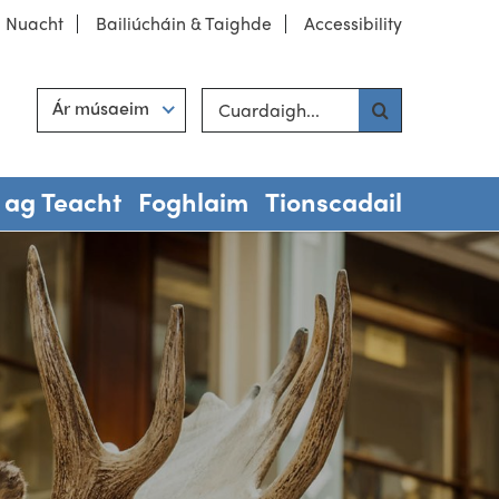
Nuacht
Bailiúcháin & Taighde
Accessibility
Cuardaigh suíomh
Hint
Ár músaeim
 ag Teacht
Foghlaim
Tionscadail