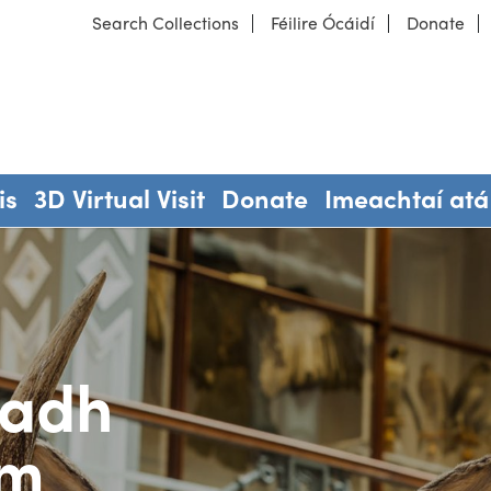
Search Collections
Féilire Ócáidí
Donate
Dúlra
Ár músaeim
is
3D Virtual Visit
Donate
Imeachtaí atá
cadh
im