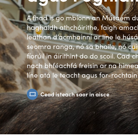
A fhad is go mbíonn an Músaem dú
haghaidh athchóirithe, faigh amac
leathan d’acmhainní ar líne le húsá
seomra ranga, nó sa bhaile, nó cuir
fíorúil in áirithint do do scoil. Cad 
nach bhféachfá freisin ar na himea
líne atá le teacht agus for-rochtain
Cead isteach saor in aisce