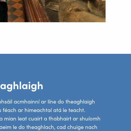
aghlaigh
hsáil acmhainní ar líne do theaghlaigh
 féach ar himeachtaí atá le teacht.
 mian leat cuairt a thabhairt ar shuíomh
eim le do theaghlach, cad chuige nach