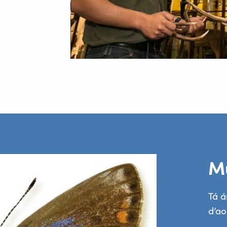
M
Tá á
d’ao