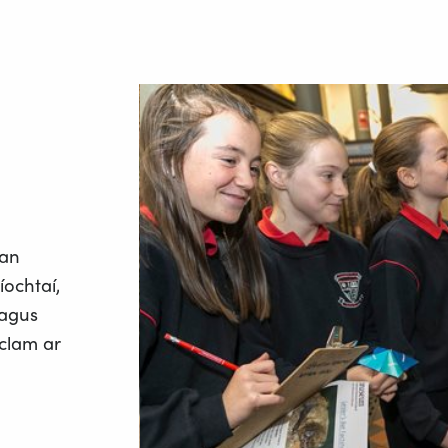
 an
ochtaí,
 agus
clam ar