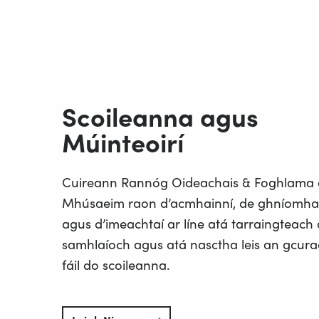
Scoileanna agus
Múinteoirí
Cuireann Rannóg Oideachais & Foghlama
Mhúsaeim raon d’acmhainní, de ghníomhaí
agus d’imeachtaí ar líne atá tarraingteach
samhlaíoch agus atá nasctha leis an gcura
fáil do scoileanna.