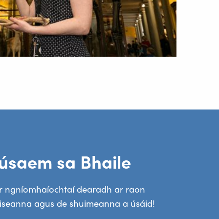
úsaem sa Bhaile
r ngníomhaíochtaí dearadh ar raon
iseanna agus de shuimeanna a úsáid!