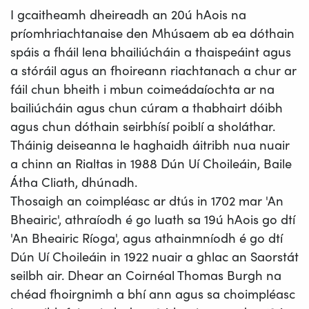
I gcaitheamh dheireadh an 20ú hAois na
príomhriachtanaise den Mhúsaem ab ea dóthain
spáis a fháil lena bhailiúcháin a thaispeáint agus
a stóráil agus an fhoireann riachtanach a chur ar
fáil chun bheith i mbun coimeádaíochta ar na
bailiúcháin agus chun cúram a thabhairt dóibh
agus chun dóthain seirbhísí poiblí a sholáthar.
Tháinig deiseanna le haghaidh áitribh nua nuair
a chinn an Rialtas in 1988 Dún Uí Choileáin, Baile
Átha Cliath, dhúnadh.
Thosaigh an coimpléasc ar dtús in 1702 mar 'An
Bheairic', athraíodh é go luath sa 19ú hAois go dtí
'An Bheairic Ríoga', agus athainmníodh é go dtí
Dún Uí Choileáin in 1922 nuair a ghlac an Saorstát
seilbh air. Dhear an Coirnéal Thomas Burgh na
chéad fhoirgnimh a bhí ann agus sa choimpléasc