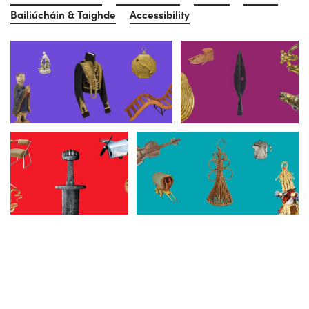
Bailiúcháin & Taighde
Accessibility
Dún Uí Choileáin
Sráid Chill Dara
Sráid Mhuirfean
Páirc Thurlaigh