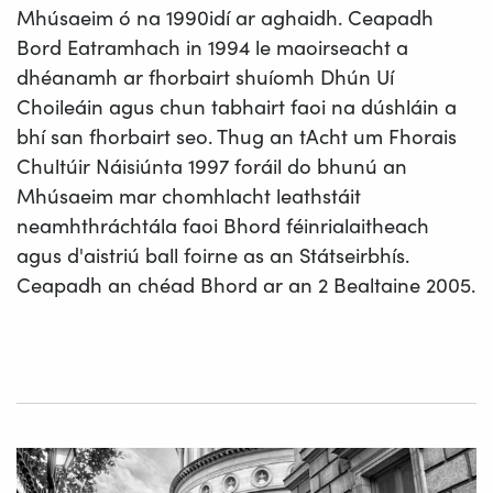
Mhúsaeim ó na 1990idí ar aghaidh. Ceapadh
Bord Eatramhach in 1994 le maoirseacht a
dhéanamh ar fhorbairt shuíomh Dhún Uí
Choileáin agus chun tabhairt faoi na dúshláin a
bhí san fhorbairt seo. Thug an tAcht um Fhorais
Chultúir Náisiúnta 1997 foráil do bhunú an
Mhúsaeim mar chomhlacht leathstáit
neamhthráchtála faoi Bhord féinrialaitheach
agus d'aistriú ball foirne as an Státseirbhís.
Ceapadh an chéad Bhord ar an 2 Bealtaine 2005.