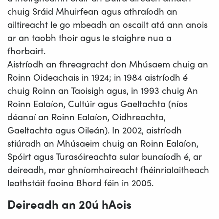
chuig Sráid Mhuirfean agus athraíodh an
ailtireacht le go mbeadh an oscailt atá ann anois
ar an taobh thoir agus le staighre nua a
fhorbairt.
Aistríodh an fhreagracht don Mhúsaem chuig an
Roinn Oideachais in 1924; in 1984 aistríodh é
chuig Roinn an Taoisigh agus, in 1993 chuig An
Roinn Ealaíon, Cultúir agus Gaeltachta (níos
déanaí an Roinn Ealaíon, Oidhreachta,
Gaeltachta agus Oileán). In 2002, aistríodh
stiúradh an Mhúsaeim chuig an Roinn Ealaíon,
Spóirt agus Turasóireachta sular bunaíodh é, ar
deireadh, mar ghníomhaireacht fhéinrialaitheach
leathstáit faoina Bhord féin in 2005.
Deireadh an 20ú hAois