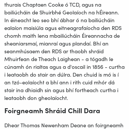
thurais Chaptaen Cooke ó TCD, agus na
bailiúcháin de Shuirbhé Geolaíoch na hÉireann.
In éineacht leo seo bhí ábhar ó na bailiúcháin
ealaíon maisiúla agus eitneagrafaíocha den RDS
chomh maith lena mbailiúcháin Éireannacha de
sheaniarsmaí, mianraí agus plandaí. Bhí an
seanmhúsaem den RDS ar thaobh shráid
Mhuirfean de Theach Laighean - a tógadh le
cúnamh ón rialtas agus a d'oscail in 1856 - curtha
i leataobh do stair an dúlra. Den chuid is mó is í
an tzó-eolaíocht a bhí ann i rith cuid mhór dá
stair ina dhiaidh sin agus bhí fortheach curtha i
leataobh don gheolaíocht.
Foirgneamh Shráid Chill Dara
Dhear Thomas Newenham Deane an foirgneamh