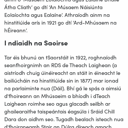
Átha Cliath’ go dtí ‘An Músaem Náisiúnta
Eolaíochta agus Ealaíne’. Athraíodh ainm na
hinstitiúide arís in 1921 go dtí ‘Ard-Mhúsaem na
hÉireann’.
I ndiaidh na Saoirse
Tar éis bhunú an tSaorstáit in 1922, roghnaíodh
seanfhoirgnimh an RDS de Theach Laighean (a
aistríodh chuig úinéireacht an stáit in éineacht le
bailiúcháin na hinstitiúide sin in 1877) mar ionad
na parlaiminte nua (Dáil). Bhí gá le spás a aimsiú
d'fhoireann an Mhúsaeim a bhíodh i dTeach
Laighean roimhe seo agus glacadh seilbh ar
ghailearaithe taispeántais éagsúla i Sráid Chill
Dara don aidhm seo. Tugadh bealach isteach nua
d'fhoirgneamh Stair an Dúlra díreach amach