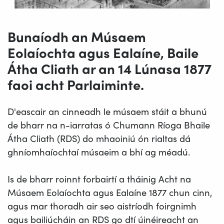
Bunaíodh an Músaem
Eolaíochta agus Ealaíne, Baile
Átha Cliath ar an 14 Lúnasa 1877
faoi acht Parlaiminte.
D'eascair an cinneadh le músaem stáit a bhunú
de bharr na n-iarratas ó Chumann Ríoga Bhaile
Átha Cliath (RDS) do mhaoiniú ón rialtas dá
ghníomhaíochtaí músaeim a bhí ag méadú.
Is de bharr roinnt forbairtí a tháinig Acht na
Músaem Eolaíochta agus Ealaíne 1877 chun cinn,
agus mar thoradh air seo aistríodh foirgnimh
agus bailiúcháin an RDS go dtí úinéireacht an