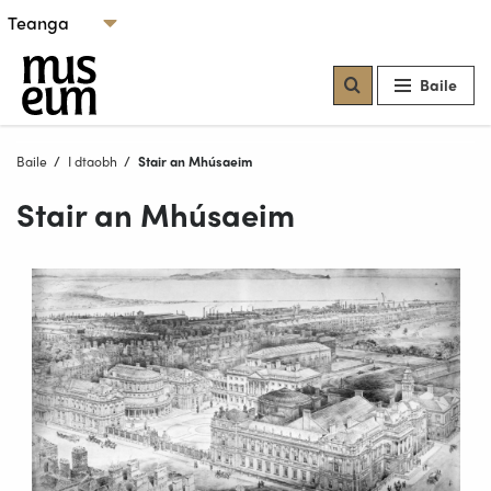
Scipeáil chuig ábhar
Roghnaigh teanga
Ár músaeim
Baile
Baile
I dtaobh
Reatha:
Stair an Mhúsaeim
Stair an Mhúsaeim