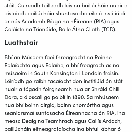
stáit. Cuireadh tuilleadh leis na bailiúcháin nuair a
aistríodh bailiúcháin shuntasacha eile ó institiúidí
ar nós Acadamh Ríoga na hÉireann (RIA) agus
Coláiste na Tríonóide, Baile Átha Cliath (TCD).
Luathstair
Bhí an Músaem faoi fhreagracht na Roinne
Eolaíochta agus Ealaíne, a bhí freagrach as na
músaeim in South Kensington i Londain freisin.
Léiríodh go raibh tacaíocht don institiúid ón stát
nuair a tógadh foirgneamh nua ar Shráid Chill
Dara, a d'oscail go poiblí in 1890. Sa mhúsaem
nua bhí boinn airgid, boinn chomórtha agus
seaniarsmaí suntasacha Éireannacha ón RIA, ina
measc Dealg na Teamhrach agus Cailís Ardach,
bailiúcháin eitneagrafaíocha ina bhfuil ábhar ó