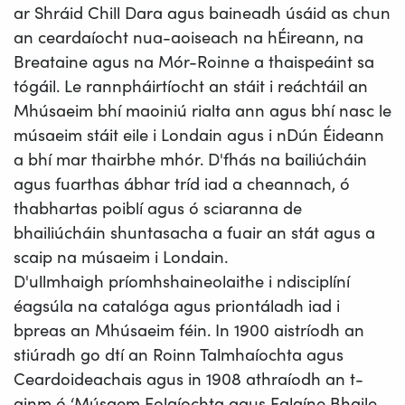
ar Shráid Chill Dara agus baineadh úsáid as chun
an ceardaíocht nua-aoiseach na hÉireann, na
Breataine agus na Mór-Roinne a thaispeáint sa
tógáil. Le rannpháirtíocht an stáit i reáchtáil an
Mhúsaeim bhí maoiniú rialta ann agus bhí nasc le
músaeim stáit eile i Londain agus i nDún Éideann
a bhí mar thairbhe mhór. D'fhás na bailiúcháin
agus fuarthas ábhar tríd iad a cheannach, ó
thabhartas poiblí agus ó sciaranna de
bhailiúcháin shuntasacha a fuair an stát agus a
scaip na músaeim i Londain.
D'ullmhaigh príomhshaineolaithe i ndisciplíní
éagsúla na catalóga agus priontáladh iad i
bpreas an Mhúsaeim féin. In 1900 aistríodh an
stiúradh go dtí an Roinn Talmhaíochta agus
Ceardoideachais agus in 1908 athraíodh an t-
ainm ó ‘Músaem Eolaíochta agus Ealaíne Bhaile