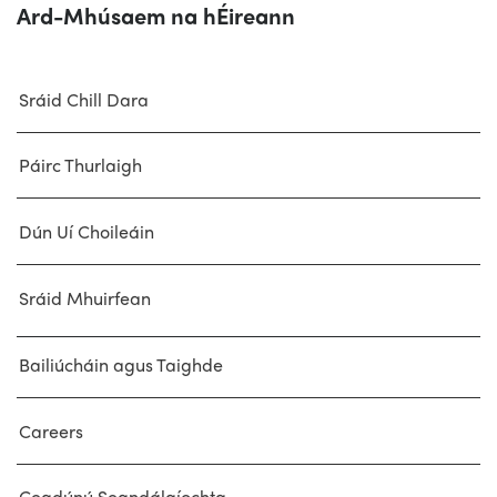
Ard-Mhúsaem na hÉireann
Sráid Chill Dara
Páirc Thurlaigh
Dún Uí Choileáin
Sráid Mhuirfean
Bailiúcháin agus Taighde
Careers
Ceadúnú Seandálaíochta