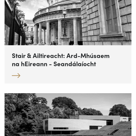
Stair & Ailtireacht: Ard-Mhúsaem
na hEireann - Seandálaíocht