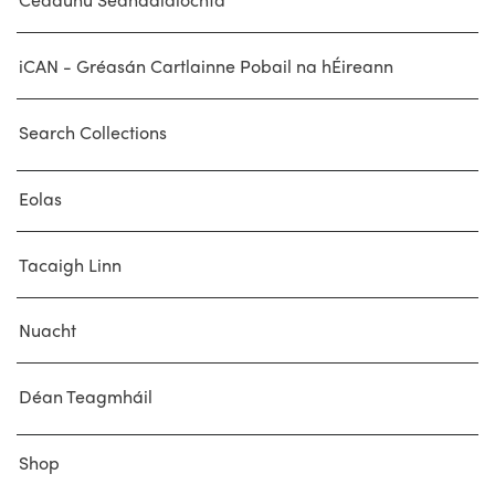
iCAN - Gréasán Cartlainne Pobail na hÉireann
Search Collections
Eolas
Tacaigh Linn
Nuacht
Déan Teagmháil
Shop