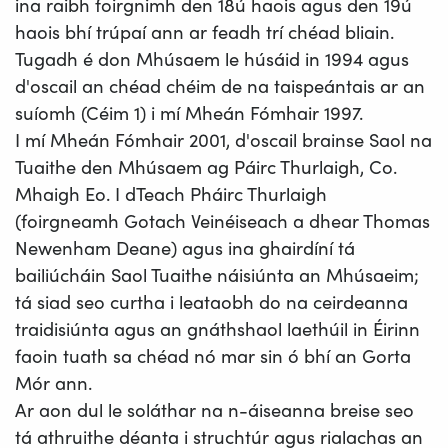
ina raibh foirgnimh den 18ú haois agus den 19ú
haois bhí trúpaí ann ar feadh trí chéad bliain.
Tugadh é don Mhúsaem le húsáid in 1994 agus
d'oscail an chéad chéim de na taispeántais ar an
suíomh (Céim 1) i mí Mheán Fómhair 1997.
I mí Mheán Fómhair 2001, d'oscail brainse Saol na
Tuaithe den Mhúsaem ag Páirc Thurlaigh, Co.
Mhaigh Eo. I dTeach Pháirc Thurlaigh
(foirgneamh Gotach Veinéiseach a dhear Thomas
Newenham Deane) agus ina ghairdíní tá
bailiúcháin Saol Tuaithe náisiúnta an Mhúsaeim;
tá siad seo curtha i leataobh do na ceirdeanna
traidisiúnta agus an gnáthshaol laethúil in Éirinn
faoin tuath sa chéad nó mar sin ó bhí an Gorta
Mór ann.
Ar aon dul le soláthar na n-áiseanna breise seo
tá athruithe déanta i struchtúr agus rialachas an