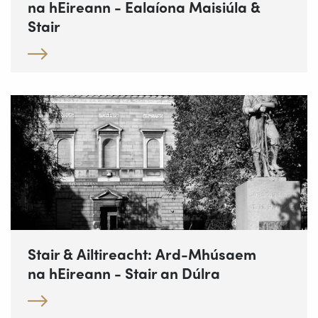
na hEireann - Ealaíona Maisiúla &
Stair
Stair & Ailtireacht: Ard-Mhúsaem
na hEireann - Stair an Dúlra