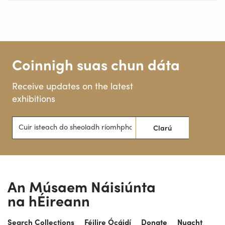
Coinnigh suas chun dáta
Receive updates on the latest
exhibitions
Cuir isteach do sheoladh ríomhphoist
Clarú
An Músaem Náisiúnta
na hÉireann
Search Collections
Féilire Ócáidí
Donate
Nuacht